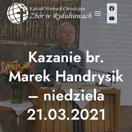
Przejdź
do
treści
Kazanie br.
Marek Handrysik
– niedziela
21.03.2021