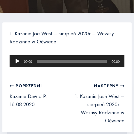
1. Kazanie Joe West – sierpień 2020r – Wczasy
Rodzinne w Oćwiece
O
00:00
00:00
d
t
w
Nawigacja
POPRZEDNI
NASTĘPNY
a
wpisu
Kazanie Dawid P.
1. Kazanie Josh West –
r
16.08.2020
sierpień 2020r –
z
Wczasy Rodzinne w
a
Oćwiece
c
z