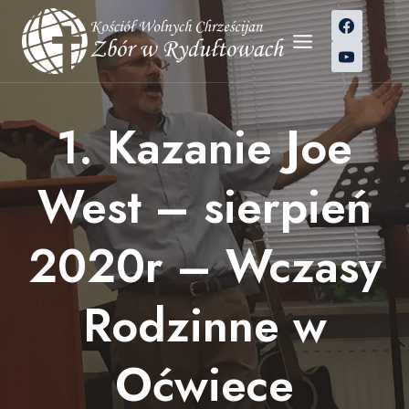
Przejdź
do
treści
1. Kazanie Joe
West – sierpień
2020r – Wczasy
Rodzinne w
Oćwiece