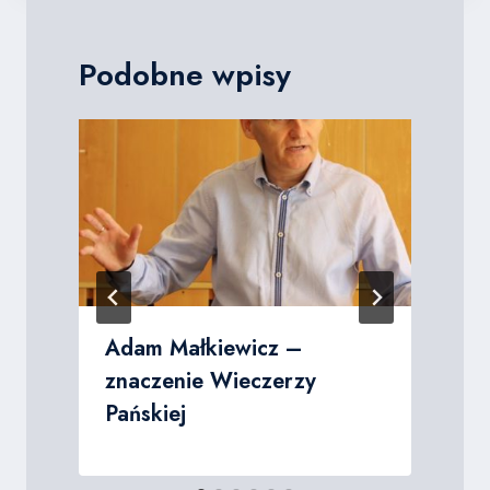
p
l
Podobne wpisy
i
k
ó
w
d
ź
w
i
ę
k
Adam Małkiewicz –
o
znaczenie Wieczerzy
w
Pańskiej
y
c