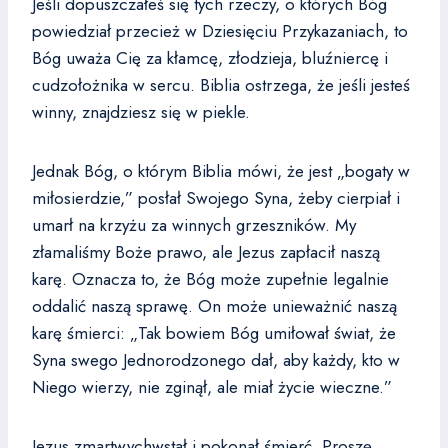
Jeśli dopuszczałeś się tych rzeczy, o których Bóg
powiedział przecież w Dziesięciu Przykazaniach, to
Bóg uważa Cię za kłamcę, złodzieja, bluźniercę i
cudzołożnika w sercu. Biblia ostrzega, że jeśli jesteś
winny, znajdziesz się w piekle.
Jednak Bóg, o którym Biblia mówi, że jest „bogaty w
miłosierdzie,” posłał Swojego Syna, żeby cierpiał i
umarł na krzyżu za winnych grzeszników. My
złamaliśmy Boże prawo, ale Jezus zapłacił naszą
karę. Oznacza to, że Bóg może zupełnie legalnie
oddalić naszą sprawę. On może unieważnić naszą
karę śmierci: „Tak bowiem Bóg umiłował świat, że
Syna swego Jednorodzonego dał, aby każdy, kto w
Niego wierzy, nie zginął, ale miał życie wieczne.”
Jezus zmartwychwstał i pokonał śmierć. Proszę,