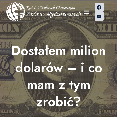
Przejdź
do
treści
Dostałem milion
dolarów – i co
mam z tym
zrobić?