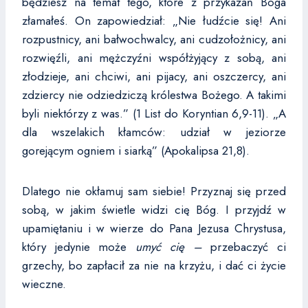
będziesz na temat tego, które z przykazań Boga
złamałeś. On zapowiedział: „Nie łudźcie się! Ani
rozpustnicy, ani bałwochwalcy, ani cudzołożnicy, ani
rozwięźli, ani mężczyźni współżyjący z sobą, ani
złodzieje, ani chciwi, ani pijacy, ani oszczercy, ani
zdziercy nie odziedziczą królestwa Bożego. A takimi
byli niektórzy z was.” (1 List do Koryntian 6,9-11). „A
dla wszelakich kłamców: udział w jeziorze
gorejącym ogniem i siarką” (Apokalipsa 21,8).
Dlatego nie okłamuj sam siebie! Przyznaj się przed
sobą, w jakim świetle widzi cię Bóg. I przyjdź w
upamiętaniu i w wierze do Pana Jezusa Chrystusa,
który jedynie może
umyć cię –
przebaczyć ci
grzechy, bo zapłacił za nie na krzyżu, i dać ci życie
wieczne.