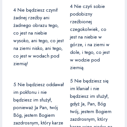
4 Nie czyń sobie
4 Nie będziesz czynił
podobizny
żadnej rzeźby ani
rzeźbionej
żadnego obrazu tego,
czegokolwiek, co
co jest na niebie
jest na niebie w
wysoko, ani tego, co jest
górze, i na ziemi w
na ziemi nisko, ani tego,
dole, i tego, co jest
co jest w wodach pod
w wodzie pod
ziemią!
ziemią.
5 Nie będziesz się
5 Nie będziesz oddawał
im kłaniał i nie
im pokłonu i nie
będziesz im służył,
będziesz im służył,
gdyż Ja, Pan, Bóg
ponieważ Ja Pan, twój
twój, jestem Bogiem
Bóg, jestem Bogiem
zazdrosnym, który
zazdrosnym, który karze
karze winę ojców na