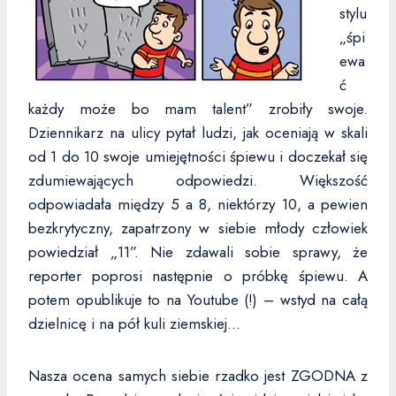
stylu
„śpi
ewa
ć
każdy może bo mam talent” zrobiły swoje.
Dziennikarz na ulicy pytał ludzi, jak oceniają w skali
od 1 do 10 swoje umiejętności śpiewu i doczekał się
zdumiewających odpowiedzi. Większość
odpowiadała między 5 a 8, niektórzy 10, a pewien
bezkrytyczny, zapatrzony w siebie młody człowiek
powiedział „11”. Nie zdawali sobie sprawy, że
reporter poprosi następnie o próbkę śpiewu. A
potem opublikuje to na Youtube (!) – wstyd na całą
dzielnicę i na pół kuli ziemskiej…
Nasza ocena samych siebie rzadko jest ZGODNA z