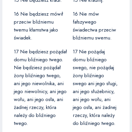
15 Nie będziesz kradł.
15 Nie kradnij.
16 Nie będziesz mówił
16 Nie mów
przeciw bliźniemu
fałszywego
twemu kłamstwa jako
świadectwa przeciw
świadek.
bliźniemu swemu.
17 Nie będziesz pożądał
17 Nie pożądaj
domu bliźniego twego.
domu bliźniego
Nie będziesz pożądał
swego, nie pożądaj
żony bliźniego twego,
żony bliźniego
ani jego niewolnika, ani
swego ani jego sługi,
jego niewolnicy, ani jego
ani jego służebnicy,
wołu, ani jego osła, ani
ani jego wołu, ani
żadnej rzeczy, która
jego osła, ani żadnej
należy do bliźniego
rzeczy, która należy
twego.
do bliźniego twego.