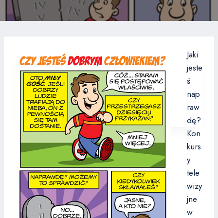
Jaki
jeste
ś
nap
raw
dę?
Kon
kurs
y
tele
wizy
jne
w