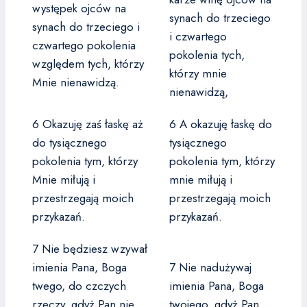
występek ojców na
synach do trzeciego
synach do trzeciego i
i czwartego
czwartego pokolenia
pokolenia tych,
względem tych, którzy
którzy mnie
Mnie nienawidzą.
nienawidzą,
6 Okazuję zaś łaskę aż
6 A okazuję łaskę do
do tysiącznego
tysiącznego
pokolenia tym, którzy
pokolenia tym, którzy
Mnie miłują i
mnie miłują i
przestrzegają moich
przestrzegają moich
przykazań.
przykazań.
7 Nie będziesz wzywał
imienia Pana, Boga
7 Nie nadużywaj
twego, do czczych
imienia Pana, Boga
rzeczy, gdyż Pan nie
twojego, gdyż Pan