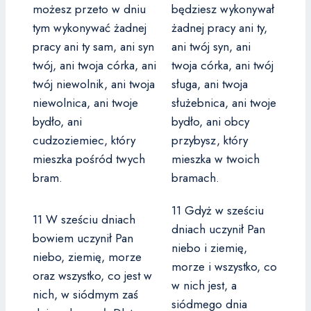
możesz przeto w dniu
będziesz wykonywał
tym wykonywać żadnej
żadnej pracy ani ty,
pracy ani ty sam, ani syn
ani twój syn, ani
twój, ani twoja córka, ani
twoja córka, ani twój
twój niewolnik, ani twoja
sługa, ani twoja
niewolnica, ani twoje
służebnica, ani twoje
bydło, ani
bydło, ani obcy
cudzoziemiec, który
przybysz, który
mieszka pośród twych
mieszka w twoich
bram.
bramach.
11 Gdyż w sześciu
11 W sześciu dniach
dniach uczynił Pan
bowiem uczynił Pan
niebo i ziemię,
niebo, ziemię, morze
morze i wszystko, co
oraz wszystko, co jest w
w nich jest, a
nich, w siódmym zaś
siódmego dnia