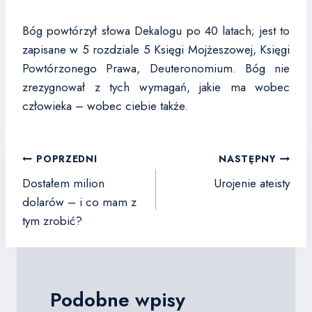
Bóg powtórzył słowa Dekalogu po 40 latach; jest to
zapisane w 5 rozdziale 5 Księgi Mojżeszowej, Księgi
Powtórzonego Prawa, Deuteronomium. Bóg nie
zrezygnował z tych wymagań, jakie ma wobec
człowieka – wobec ciebie także.
Nawigacja
POPRZEDNI
NASTĘPNY
wpisu
Dostałem milion
Urojenie ateisty
dolarów – i co mam z
tym zrobić?
Podobne wpisy