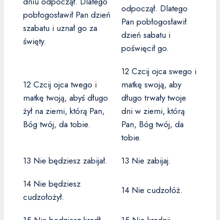
dniu odpoczął. Dlatego
odpoczął. Dlatego
pobłogosławił Pan dzień
Pan pobłogosławił
szabatu i uznał go za
dzień sabatu i
święty.
poświęcił go.
12 Czcij ojca swego i
12 Czcij ojca twego i
matkę swoją, aby
matkę twoją, abyś długo
długo trwały twoje
żył na ziemi, którą Pan,
dni w ziemi, którą
Bóg twój, da tobie.
Pan, Bóg twój, da
tobie.
13 Nie będziesz zabijał.
13 Nie zabijaj.
14 Nie będziesz
14 Nie cudzołóż.
cudzołożył.