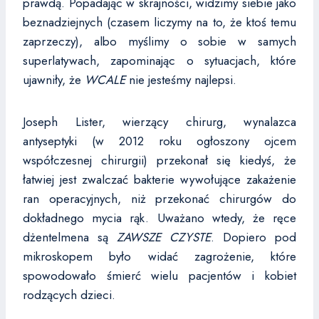
prawdą. Popadając w skrajności, widzimy siebie jako
beznadziejnych (czasem liczymy na to, że ktoś temu
zaprzeczy), albo myślimy o sobie w samych
superlatywach, zapominając o sytuacjach, które
ujawniły, że
WCALE
nie jesteśmy najlepsi.
Joseph Lister, wierzący chirurg, wynalazca
antyseptyki (w 2012 roku ogłoszony ojcem
współczesnej chirurgii) przekonał się kiedyś, że
łatwiej jest zwalczać bakterie wywołujące zakażenie
ran operacyjnych, niż przekonać chirurgów do
dokładnego mycia rąk. Uważano wtedy, że ręce
dżentelmena są
ZAWSZE CZYSTE
. Dopiero pod
mikroskopem było widać zagrożenie, które
spowodowało śmierć wielu pacjentów i kobiet
rodzących dzieci.