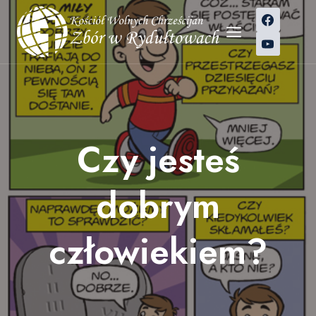
Przejdź
do
treści
Czy jesteś
dobrym
człowiekiem?